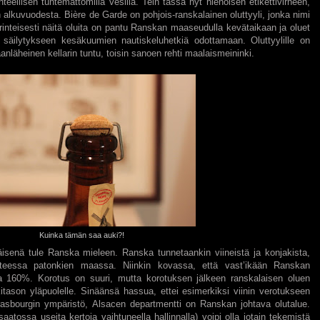
teellisen tuntemattomilla vesillä. Tein tässä nyt hienoisen etikettivirheen,
n alkuvuodesta. Bière de Garde on pohjois-ranskalainen oluttyyli, jonka nimi
Perinteisesti näitä oluita on pantu Ranskan maaseudulla kevätaikaan ja oluet
iin säilytykseen kesäkuumien nautiskeluhetkiä odottamaan. Oluttyylille on
anläheinen kellarin tuntu, toisin sanoen rehti maalaismeininki.
Kuinka tämän saa auki?!
senä tule Ranska mieleen. Ranska tunnetaankin viineistä ja konjakista,
steessa patonkien maassa. Niinkin kovassa, että vast’ikään Ranskan
oa 160%. Korotus on suuri, mutta korotuksen jälkeen ranskalaisen oluen
ason yläpuolelle. Sinäänsä hassua, ettei esimerkiksi viinin verotukseen
asbourgin ympäristö, Alsacen departmentti on Ranskan johtava olutalue.
aatossa useita kertoja vaihtuneella hallinnalla) voipi olla jotain tekemistä