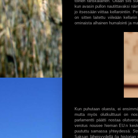
toinen ranskalainen. Ollaan siis suh
kun avasin pullon nautittavaksi näi
jo itsessään viittaa kellarointiin. 
on sitten laitettu viileään kellar
ominaista alhainen humalointi ja ma
Kun puhutaan oluesta, ei ensimmäi
mutta myös olutkulttuuri on no
parlamentti päätti nostaa olutver
verotus nousee hieman EU:n keskit
puututtu samassa yhteydessä. Str
Saksan läheisyydellä (ja historian s