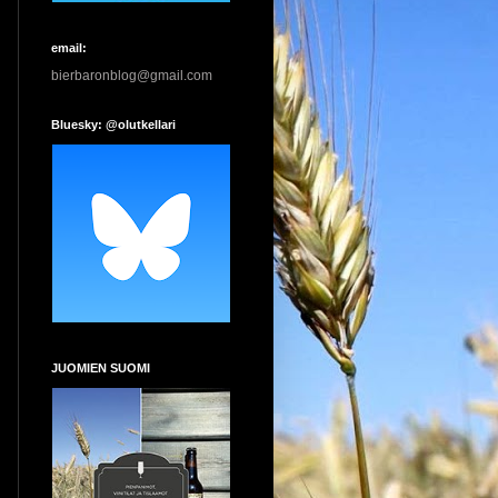
email:
bierbaronblog@gmail.com
Bluesky: @olutkellari
JUOMIEN SUOMI