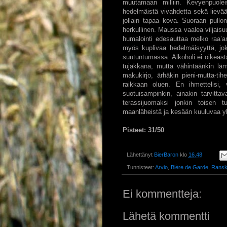
muutamaan milliin. Kevyenpuolei
hedelmäistä vivahdetta sekä lievää
jollain tapaa kova. Suoraan pullo
herkullinen. Maussa vaalea viljaisu
humalointi edesauttaa melko raa’a
myös kuplivaa hedelmäisyyttä, jo
suutuntumassa. Alkoholi ei oikeasta
tujakkana, mutta vähintäänkin lä
makukirjo, ärhäkin pieni-mutta-tih
raikkaan oluen. En ihmettelisi,
suotuisampinkin, ainakin tarvittav
terassijuomaksi jonkin toisen tu
maanläheistä ja kesään kuuluvaa yk
Pisteet: 31/50
Lähettänyt
BierBaron
klo
16.48
Tunnisteet:
Arvio
,
Bière de Garde
,
Rans
Ei kommentteja:
Lähetä kommentti