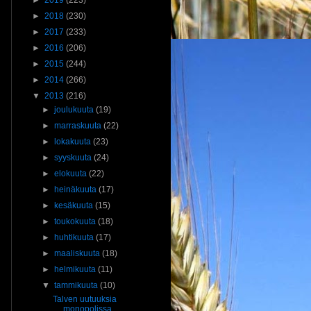
►
2019
(223)
►
2018
(230)
►
2017
(233)
►
2016
(206)
►
2015
(244)
►
2014
(266)
▼
2013
(216)
►
joulukuuta
(19)
►
marraskuuta
(22)
►
lokakuuta
(23)
►
syyskuuta
(24)
►
elokuuta
(22)
►
heinäkuuta
(17)
►
kesäkuuta
(15)
►
toukokuuta
(18)
►
huhtikuuta
(17)
►
maaliskuuta
(18)
►
helmikuuta
(11)
▼
tammikuuta
(10)
Talven uutuuksia
monopolissa