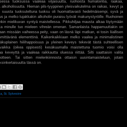
sessa tuoksussa vaaleaa viljaisuutta, ruohoista humalointia, raakaa,
 alkoholisuutta. Hieman pils-tyyppinen yleisvaikutelma on raikas, kevyt ja
n suusta tuoksuteltuna tuoksu oli huomattavasti hedelmäisempi, syvä ja
us ja melko tujakkakin alkoholin puraisu lyövät makunystyröille. Ruohoinen
nkin mielikuvan syntyä maistellessa. Pikkuhiljaa mausta alkaa löytymään
ka minulle tuo mieleen vihreän omenan. Samanlaista happamuuttakin on
an missään vaiheessa peity, vaan on läsnä läpi matkan, ei tosin liiallisen
mmittävänä elementtinä. Kaikenkaikkiaan melko vaalea ja minimalistinen
eäkuplainen hiilihappoisuus ja yleinen keveys tekevät tästä suhteellisen
 vaikka (oikea oppisesti) kesäkuumalla maistettuna tuomio voisi olla
aa keveyttä ja vaaleaa raikkautta oluessa riittää. Silti saattaisin valita
otteen. Tai sitten mielenkiinnosta ottaisin uusintamaisteluun, jotain
sinkertaisuutta tässä on.
ka
,
St. Sylvestre