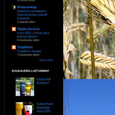
21 tuntia sitten
Reittausblogi
Eeppinen suomalaisten
Imperial Stoutien playoff-
kamppailu
5 päivää sitten
Tuopin ääressä
Vuosi 2026: Juomat, jotka
potkivat takaisin
6 kuukautta sitten
Tuopillinen
Tuopillinen muuttaa
7 kuukautta sitten
Näytä kaikki
KUUKAUDEN LUETUIMMAT
Olarin RIP
Kusitorni
Funky Fluid
Everyday
Hazy APA