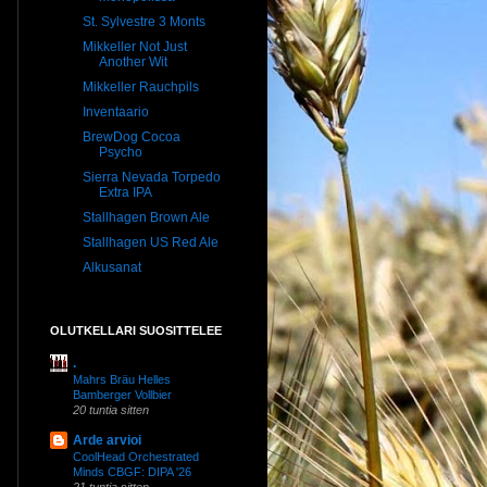
St. Sylvestre 3 Monts
Mikkeller Not Just
Another Wit
Mikkeller Rauchpils
Inventaario
BrewDog Cocoa
Psycho
Sierra Nevada Torpedo
Extra IPA
Stallhagen Brown Ale
Stallhagen US Red Ale
Alkusanat
OLUTKELLARI SUOSITTELEE
.
Mahrs Bräu Helles
Bamberger Vollbier
20 tuntia sitten
Arde arvioi
CoolHead Orchestrated
Minds CBGF: DIPA '26