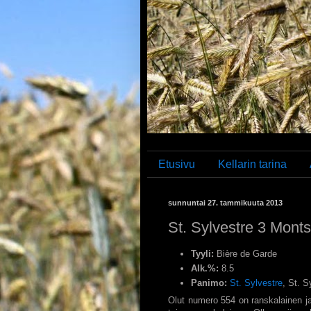
Etusivu
Kellarin tarina
sunnuntai 27. tammikuuta 2013
St. Sylvestre 3 Monts
Tyyli:
Bière de Garde
Alk.%:
8.5
Panimo:
St. Sylvestre
, St. 
Olut numero 554 on ranskalainen ja